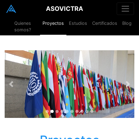
ASOVICTRA
Quienes
Proyectos
Estudios
Certificados
Blog
somos?
Previous
Next