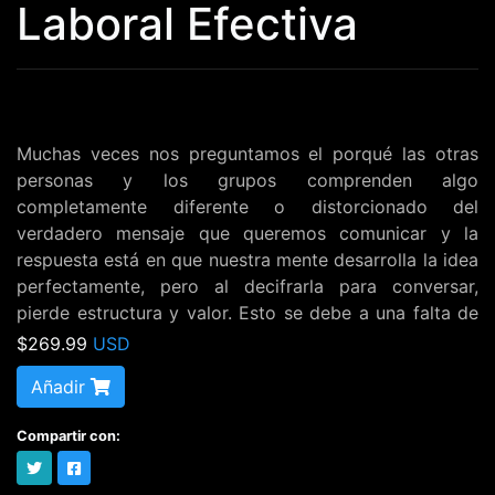
Laboral Efectiva
Muchas veces nos preguntamos el porqué las otras 
personas y los grupos comprenden algo 
completamente diferente o distorcionado del 
verdadero mensaje que queremos comunicar y la 
respuesta está en que nuestra mente desarrolla la idea 
perfectamente, pero al decifrarla para conversar, 
pierde estructura y valor. Esto se debe a una falta de 
coordinación generada muchas veces por el miedo 
$269.99
USD
escénico, inseguridad y falta de herramientas 
Añadir
linguisticas. Este taller le ayudará a sincronizar todos 
los elementos de la comunicación con su mente, su 
Compartir con:
cuerpo y el equipo que deseea escucharle.