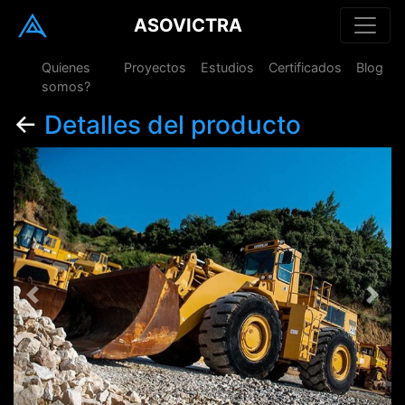
ASOVICTRA
Quienes
Proyectos
Estudios
Certificados
Blog
somos?
←
Detalles del producto
Previous
Next