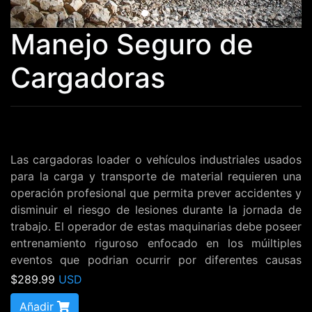
Manejo Seguro de
Cargadoras
Las cargadoras loader o vehículos industriales usados 
para la carga y transporte de material requieren una 
operación profesional que permita prever accidentes y 
disminuir el riesgo de lesiones durante la jornada de 
trabajo. El operador de estas maquinarias debe poseer 
entrenamiento riguroso enfocado en los múiltiples 
eventos que podrian ocurrir por diferentes causas 
derivadas de la maquinaria, el ambiente, el sistema, los 
$289.99
USD
trabajadores, el material, etc. Este curso se compone 
Añadir
de las normas generales de operación, prevención, 