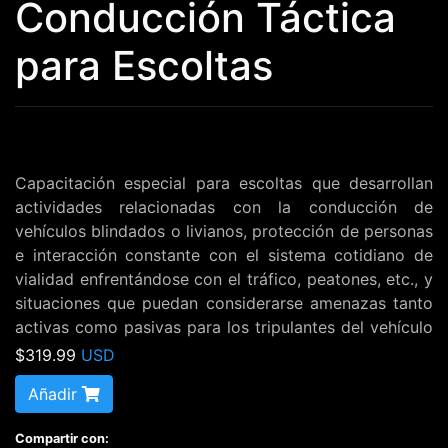
Conducción Táctica
para Escoltas
Capacitación especial para escoltas que desarrollan 
actividades relacionadas con la conducción de 
vehículos blindados o livianos, protección de personas 
e interacción constante con el sistema cotidiano de 
vialidad enfrentándose con el tráfico, peatones, etc., y 
situaciones que puedan considerarse amenazas tanto 
activas como pasivas para los tripulantes del vehículo 
y la comunidad usuaria de las vías. 
$319.99
USD
Añadir
Modo de certificación: Una vez que Ud. se registra y 
emite su pago descarga el material básico e 
Compartir con: